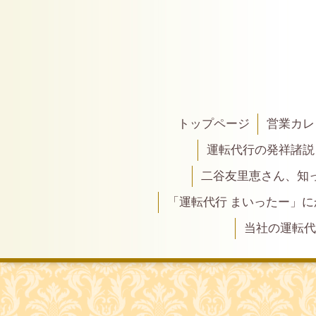
トップページ
営業カレ
運転代行の発祥諸説
二谷友里恵さん、知って
「運転代行 まいったー」
当社の運転代