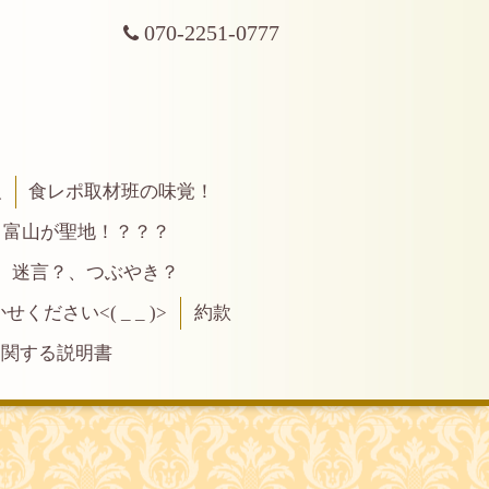
070-2251-0777
報
食レポ取材班の味覚！
富山が聖地！？？？
、迷言？、つぶやき？
ださい<( _ _ )>
約款
に関する説明書