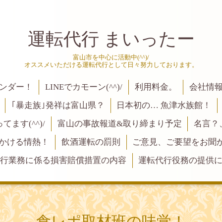
運転代行 まいったー
富山市を中心に活動中(^^)/
オススメいただける運転代行として日々努力しております。
ンダー！
LINEでカモーン(^^)/
利用料金。
会社情
｢暴走族｣発祥は富山県？
日本初の… 魚津水族館！
ます(^^)/
富山の事故報道&取り締まり予定
名言？
にかける情熱！
飲酒運転の罰則
ご意見、ご要望をお聞かせく
行業務に係る損害賠償措置の内容
運転代行役務の提供
食レポ取材班の味覚！