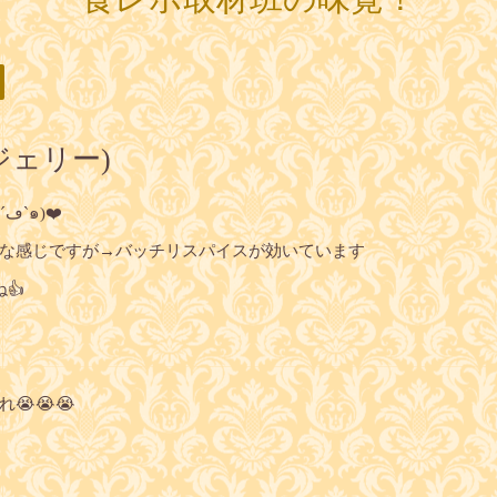
コ ジェリー)
BARなのに……カレーがめちゃ旨ッ(๑´ڡ`๑)❤️
な感じですが→バッチリスパイスが効いています
👍
😭😭😭