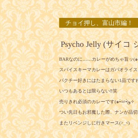
チョイ押し、富山市編！
Psycho Jelly (サイ
スパイスキーマカレーはガパオライス
パクチー好きにはたまらない1品ですね
いつもあるとは限らない‼️笑
売りきれ必須のカレーです(๑•̀ㅂ•́)و✧
つい先日もお邪魔した際、ナンが品切れ
またリベンジしに行きマース(>_<)ゞ