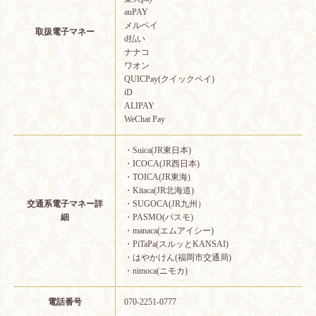
auPAY
メルペイ
取扱電子マネー
d払い
ナナコ
ワオン
QUICPay(クイックペイ)
ℹ︎D
ALIPAY
WeChat Pay
・Suica(JR東日本)
・ICOCA(JR西日本)
・TOICA(JR東海)
・Kitaca(JR北海道)
交通系電子マネー詳
・SUGOCA(JR九州）
細
・PASMO(パスモ)
・manaca(エムアイシー)
・PiTaPa(スルッとKANSAI)
・はやかけん(福岡市交通局)
・nimoca(ニモカ)
電話番号
070-2251-0777