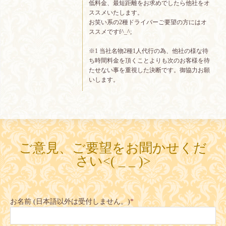
低料金、最短距離をお求めでしたら他社をオ
ススメいたします。
お笑い系の2種ドライバーご要望の方にはオ
ススメですf^_^;
※1 当社名物2種1人代行の為、他社の様な待
ち時間料金を頂くことよりも次のお客様を待
たせない事を重視した決断です。御協力お願
いします。
ご意見、ご要望をお聞かせくだ
さい<( _ _ )>
お名前 (日本語以外は受付しません。)
*