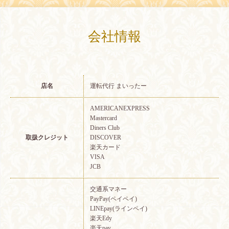
会社情報
店名
運転代行 まいったー
AMERICANEXPRESS
Mastercard
Diners Club
取扱クレジット
DISCOVER
楽天カード
VISA
JCB
交通系マネー
PayPay(ペイペイ)
LINEpay(ラインペイ)
楽天Edy
楽天pay