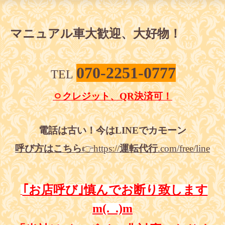
マニュアル車大歓迎、大好物！
070-2251-0777
TEL
ㅇクレジット、QR決済可！
電話は古い！今は
LINE
でカモーン
呼び方はこちら
👉
https://
運転代行
.com/free/line
｢お店
呼び｣慎んでお断り致します
m(._.)m