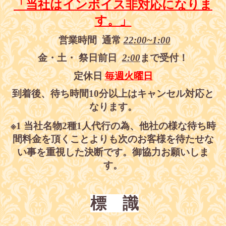
「当社はインボイス非対応になりま
す。」
営業時間
通常
22:00~1:00
金・土・
祭日前日
2:00
まで受付！
定休日
毎週火曜日
到着後、待ち時間
10
分以上はキャンセル対応と
なります。
※
1
当社名物
2
種
1
人代行の為、他社の様な待ち時
間料金を頂くことよりも次のお客様を待たせな
い事を重視した決断です。御協力お願いしま
す。
標 識