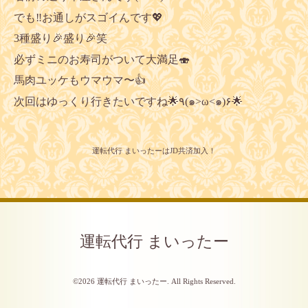
でも‼️お通しがスゴイんです💖
3種盛り🎉盛り🎉笑
必ずミニのお寿司がついて大満足🍣
馬肉ユッケもウマウマ〜👍
次回はゆっくり行きたいですね🌟٩(๑>ω<๑)۶🌟
運転代行 まいったーはJD共済加入！
運転代行 まいったー
©2026
運転代行 まいったー
. All Rights Reserved.