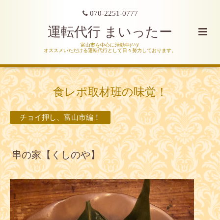
070-2251-0777
運転代行 まいったー
富山市を中心に活動中(^^)/
オススメいただける運転代行として日々努力しております。
食レポ取材班の味覚！
チョイ押し、富山市編！
串の家【くしのや】