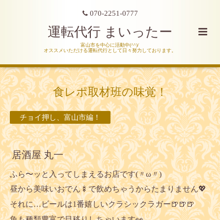
070-2251-0777
運転代行 まいったー
富山市を中心に活動中(^^)/
オススメいただける運転代行として日々努力しております。
食レポ取材班の味覚！
チョイ押し、富山市編！
居酒屋 丸一
ふら〜ッと入ってしまえるお店です(〃ω〃)
昼から美味いおでん🍢で飲めちゃうからたまりません💖
それに…ビールは1番嬉しいクラシックラガー🍺🍺🍺
魚も種類豊富で目移りしちゃいます👀