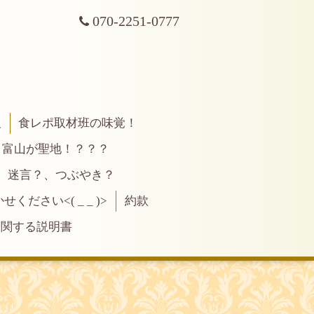
070-2251-0777
報
食レポ取材班の味覚！
富山が聖地！？？？
、迷言？、つぶやき？
ださい<( _ _ )>
約款
に関する説明書