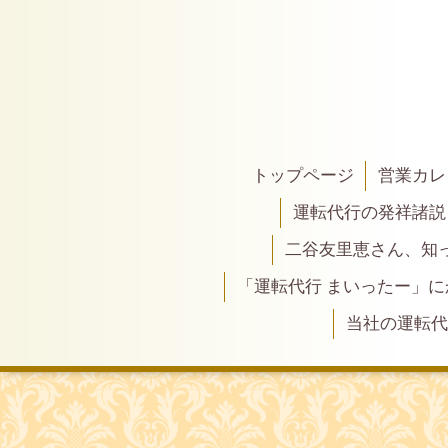
トップページ
営業カレ
運転代行の発祥諸説
二谷友里恵さん、知って
「運転代行 まいったー」
当社の運転代