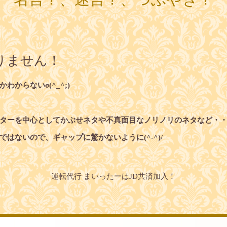
りません！
からないσ(^_^;)
ターを中心としてかぶせネタや不真面目なノリノリのネタなど・
はないので、ギャップに驚かないように(^-^)/
運転代行 まいったーはJD共済加入！