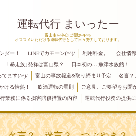
運転代行 まいったー
富山市を中心に活動中(^^)/
オススメいただける運転代行として日々努力しております。
ンダー！
LINEでカモーン(^^)/
利用料金。
会社情
｢暴走族｣発祥は富山県？
日本初の… 魚津水族館！
ます(^^)/
富山の事故報道&取り締まり予定
名言？
にかける情熱！
飲酒運転の罰則
ご意見、ご要望をお聞かせく
行業務に係る損害賠償措置の内容
運転代行役務の提供
名言？、迷言？、つぶやき？