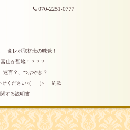
070-2251-0777
報
食レポ取材班の味覚！
富山が聖地！？？？
、迷言？、つぶやき？
ださい<( _ _ )>
約款
に関する説明書