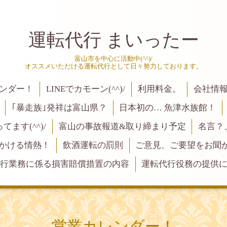
運転代行 まいったー
富山市を中心に活動中(^^)/
オススメいただける運転代行として日々努力しております。
ンダー！
LINEでカモーン(^^)/
利用料金。
会社情
｢暴走族｣発祥は富山県？
日本初の… 魚津水族館！
ます(^^)/
富山の事故報道&取り締まり予定
名言？
にかける情熱！
飲酒運転の罰則
ご意見、ご要望をお聞かせく
行業務に係る損害賠償措置の内容
運転代行役務の提供
営業カレンダー！