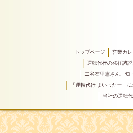
トップページ
営業カレ
運転代行の発祥諸説
二谷友里恵さん、知って
「運転代行 まいったー」
当社の運転代