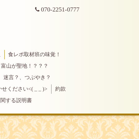
070-2251-0777
報
食レポ取材班の味覚！
富山が聖地！？？？
、迷言？、つぶやき？
ださい<( _ _ )>
約款
に関する説明書