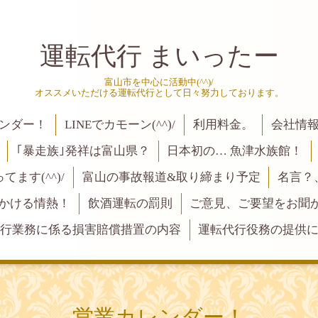
運転代行 まいったー
富山市を中心に活動中(^^)/
オススメいただける運転代行として日々努力しております。
ンダー！
LINEでカモーン(^^)/
利用料金。
会社情
｢暴走族｣発祥は富山県？
日本初の… 魚津水族館！
ます(^^)/
富山の事故報道&取り締まり予定
名言？
にかける情熱！
飲酒運転の罰則
ご意見、ご要望をお聞かせく
行業務に係る損害賠償措置の内容
運転代行役務の提供
営業カレンダー！