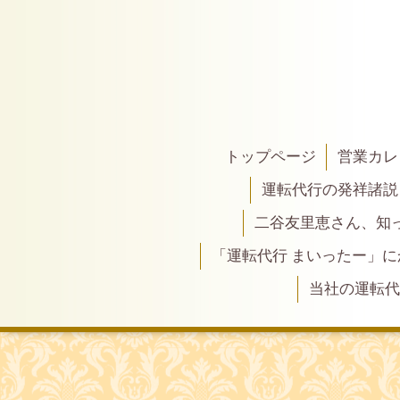
トップページ
営業カレ
運転代行の発祥諸説
二谷友里恵さん、知って
「運転代行 まいったー」
当社の運転代