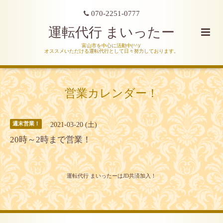
070-2251-0777
運転代行 まいったー
富山市を中心に活動中(^^)/
オススメいただける運転代行として日々努力しております。
営業カレンダー！
2021-03-20 (土)
週末営業！
20時～2時まで営業！
運転代行 まいったーはJD共済加入！