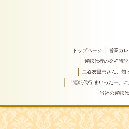
トップページ
営業カレ
運転代行の発祥諸説
二谷友里恵さん、知って
「運転代行 まいったー」
当社の運転代