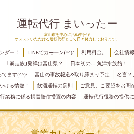
運転代行 まいったー
富山市を中心に活動中(^^)/
オススメいただける運転代行として日々努力しております。
ンダー！
LINEでカモーン(^^)/
利用料金。
会社情
｢暴走族｣発祥は富山県？
日本初の… 魚津水族館！
ます(^^)/
富山の事故報道&取り締まり予定
名言？
にかける情熱！
飲酒運転の罰則
ご意見、ご要望をお聞かせく
行業務に係る損害賠償措置の内容
運転代行役務の提供
営業カレンダー！