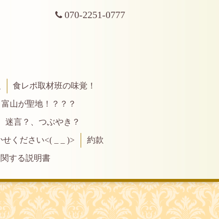
070-2251-0777
報
食レポ取材班の味覚！
富山が聖地！？？？
、迷言？、つぶやき？
ださい<( _ _ )>
約款
に関する説明書