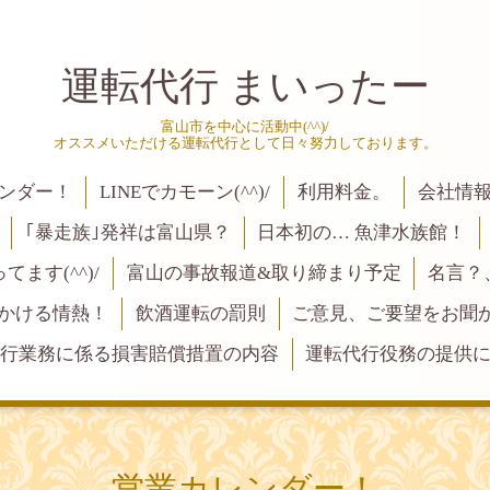
運転代行 まいったー
富山市を中心に活動中(^^)/
オススメいただける運転代行として日々努力しております。
ンダー！
LINEでカモーン(^^)/
利用料金。
会社情
｢暴走族｣発祥は富山県？
日本初の… 魚津水族館！
ます(^^)/
富山の事故報道&取り締まり予定
名言？
にかける情熱！
飲酒運転の罰則
ご意見、ご要望をお聞かせく
行業務に係る損害賠償措置の内容
運転代行役務の提供
営業カレンダー！