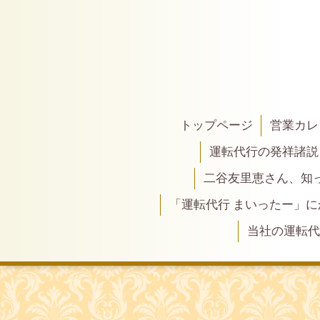
トップページ
営業カレ
運転代行の発祥諸説
二谷友里恵さん、知って
「運転代行 まいったー」
当社の運転代