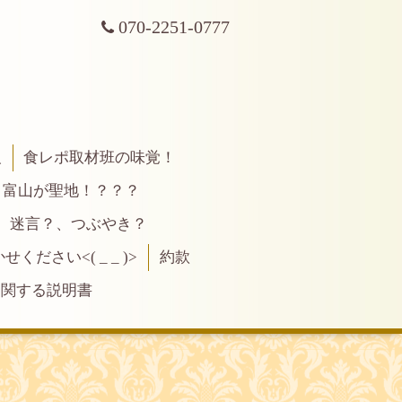
070-2251-0777
報
食レポ取材班の味覚！
富山が聖地！？？？
、迷言？、つぶやき？
ださい<( _ _ )>
約款
に関する説明書