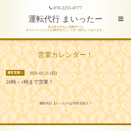
070-2251-0777
運転代行 まいったー
富山市を中心に活動中(^^)/
オススメいただける運転代行として日々努力しております。
営業カレンダー！
2021-02-21 (日)
通常営業！
20時～1時まで営業！
運転代行 まいったーはJD共済加入！