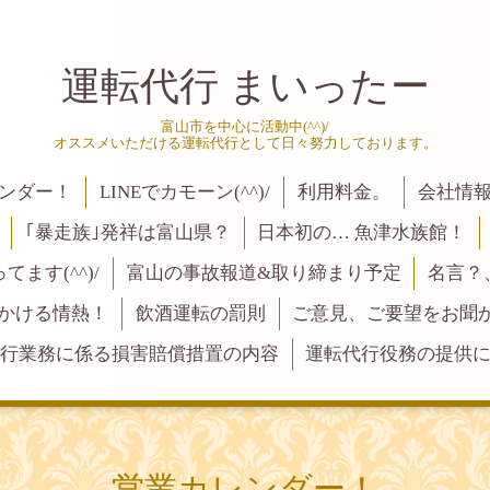
運転代行 まいったー
富山市を中心に活動中(^^)/
オススメいただける運転代行として日々努力しております。
ンダー！
LINEでカモーン(^^)/
利用料金。
会社情
｢暴走族｣発祥は富山県？
日本初の… 魚津水族館！
ます(^^)/
富山の事故報道&取り締まり予定
名言？
にかける情熱！
飲酒運転の罰則
ご意見、ご要望をお聞かせく
行業務に係る損害賠償措置の内容
運転代行役務の提供
営業カレンダー！