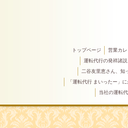
トップページ
営業カレ
運転代行の発祥諸説
二谷友里恵さん、知って
「運転代行 まいったー」
当社の運転代