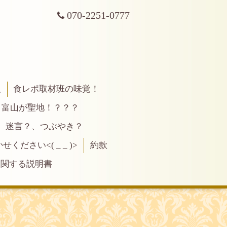
070-2251-0777
報
食レポ取材班の味覚！
富山が聖地！？？？
、迷言？、つぶやき？
ださい<( _ _ )>
約款
に関する説明書