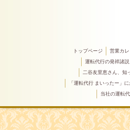
トップページ
営業カレ
運転代行の発祥諸説
二谷友里恵さん、知って
「運転代行 まいったー」
当社の運転代