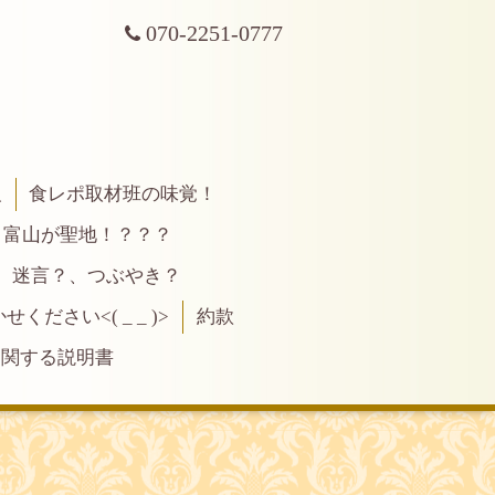
070-2251-0777
報
食レポ取材班の味覚！
富山が聖地！？？？
、迷言？、つぶやき？
ださい<( _ _ )>
約款
に関する説明書