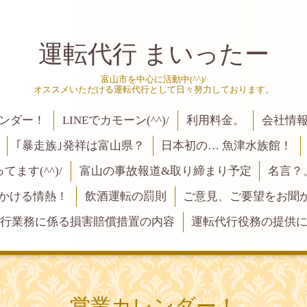
運転代行 まいったー
富山市を中心に活動中(^^)/
オススメいただける運転代行として日々努力しております。
ンダー！
LINEでカモーン(^^)/
利用料金。
会社情
｢暴走族｣発祥は富山県？
日本初の… 魚津水族館！
ます(^^)/
富山の事故報道&取り締まり予定
名言？
にかける情熱！
飲酒運転の罰則
ご意見、ご要望をお聞かせく
行業務に係る損害賠償措置の内容
運転代行役務の提供
営業カレンダー！