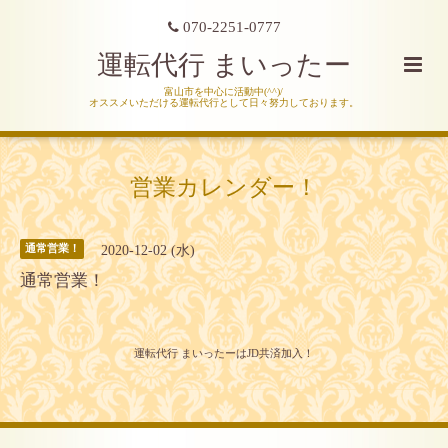
070-2251-0777
運転代行 まいったー
富山市を中心に活動中(^^)/
オススメいただける運転代行として日々努力しております。
営業カレンダー！
2020-12-02 (水)
通常営業！
通常営業！
運転代行 まいったーはJD共済加入！