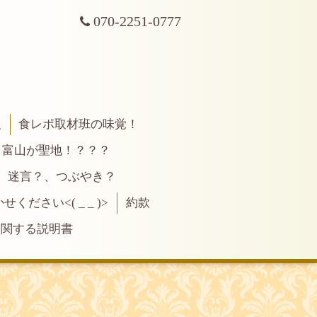
070-2251-0777
報
食レポ取材班の味覚！
富山が聖地！？？？
、迷言？、つぶやき？
ださい<( _ _ )>
約款
に関する説明書