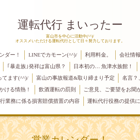
運転代行 まいったー
富山市を中心に活動中(^^)/
オススメいただける運転代行として日々努力しております。
ンダー！
LINEでカモーン(^^)/
利用料金。
会社情
｢暴走族｣発祥は富山県？
日本初の… 魚津水族館！
ます(^^)/
富山の事故報道&取り締まり予定
名言？
にかける情熱！
飲酒運転の罰則
ご意見、ご要望をお聞かせく
行業務に係る損害賠償措置の内容
運転代行役務の提供
営業カレンダー！