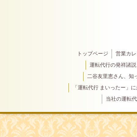
トップページ
営業カレ
運転代行の発祥諸説
二谷友里恵さん、知って
「運転代行 まいったー」
当社の運転代