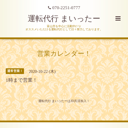
070-2251-0777
運転代行 まいったー
富山市を中心に活動中(^^)/
オススメいただける運転代行として日々努力しております。
営業カレンダー！
2020-10-22 (木)
通常営業！
1時まで営業！
運転代行 まいったーはJD共済加入！