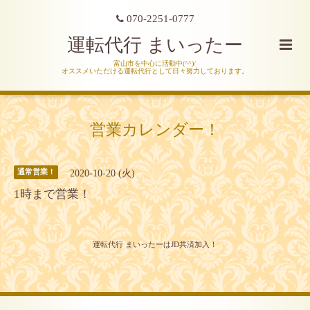
070-2251-0777
運転代行 まいったー
富山市を中心に活動中(^^)/
オススメいただける運転代行として日々努力しております。
営業カレンダー！
2020-10-20 (火)
通常営業！
1時まで営業！
運転代行 まいったーはJD共済加入！