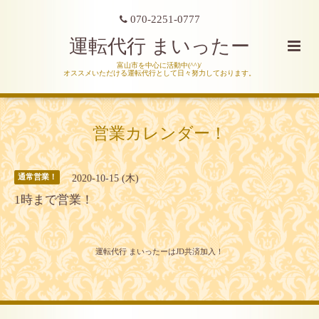
070-2251-0777
運転代行 まいったー
富山市を中心に活動中(^^)/
オススメいただける運転代行として日々努力しております。
営業カレンダー！
2020-10-15 (木)
通常営業！
1時まで営業！
運転代行 まいったーはJD共済加入！