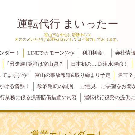
運転代行 まいったー
富山市を中心に活動中(^^)/
オススメいただける運転代行として日々努力しております。
ンダー！
LINEでカモーン(^^)/
利用料金。
会社情
｢暴走族｣発祥は富山県？
日本初の… 魚津水族館！
ます(^^)/
富山の事故報道&取り締まり予定
名言？
にかける情熱！
飲酒運転の罰則
ご意見、ご要望をお聞かせく
行業務に係る損害賠償措置の内容
運転代行役務の提供
営業カレンダー！