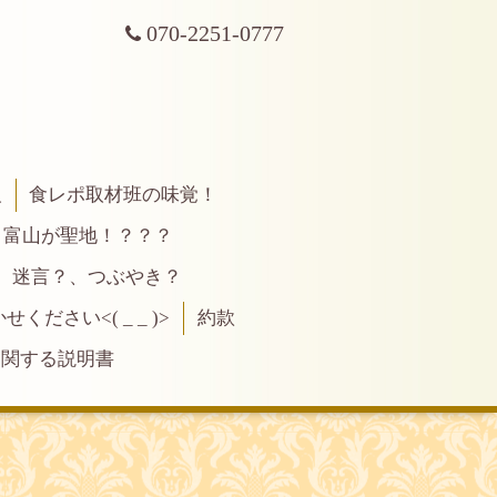
070-2251-0777
報
食レポ取材班の味覚！
富山が聖地！？？？
、迷言？、つぶやき？
ださい<( _ _ )>
約款
に関する説明書