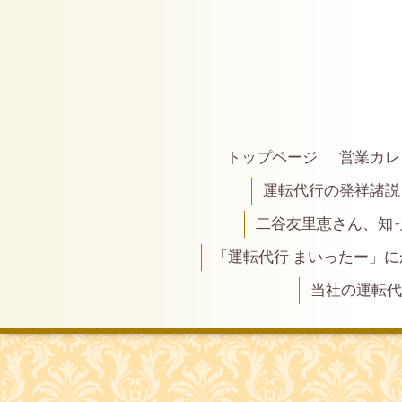
トップページ
営業カレ
運転代行の発祥諸説
二谷友里恵さん、知って
「運転代行 まいったー」
当社の運転代