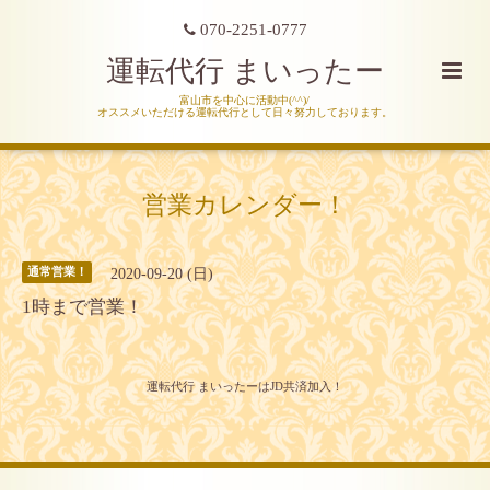
070-2251-0777
運転代行 まいったー
富山市を中心に活動中(^^)/
オススメいただける運転代行として日々努力しております。
営業カレンダー！
2020-09-20 (日)
通常営業！
1時まで営業！
運転代行 まいったーはJD共済加入！