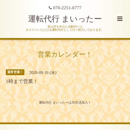
070-2251-0777
運転代行 まいったー
富山市を中心に活動中(^^)/
オススメいただける運転代行として日々努力しております。
営業カレンダー！
2020-09-16 (水)
通常営業！
1時まで営業！
運転代行 まいったーはJD共済加入！