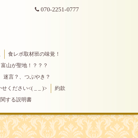
070-2251-0777
報
食レポ取材班の味覚！
富山が聖地！？？？
、迷言？、つぶやき？
ださい<( _ _ )>
約款
に関する説明書