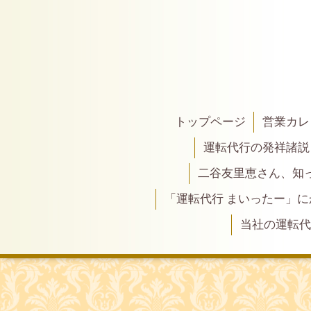
トップページ
営業カレ
運転代行の発祥諸説
二谷友里恵さん、知って
「運転代行 まいったー」
当社の運転代