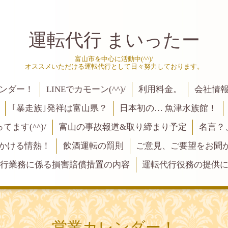
運転代行 まいったー
富山市を中心に活動中(^^)/
オススメいただける運転代行として日々努力しております。
ンダー！
LINEでカモーン(^^)/
利用料金。
会社情
｢暴走族｣発祥は富山県？
日本初の… 魚津水族館！
ます(^^)/
富山の事故報道&取り締まり予定
名言？
にかける情熱！
飲酒運転の罰則
ご意見、ご要望をお聞かせく
行業務に係る損害賠償措置の内容
運転代行役務の提供
営業カレンダー！