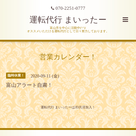
070-2251-0777
運転代行 まいったー
富山市を中心に活動中(^^)/
オススメいただける運転代行として日々努力しております。
営業カレンダー！
2020-09-11 (金)
臨時休業！
富山アラート自粛！
運転代行 まいったーはJD共済加入！