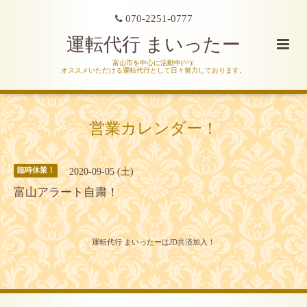
070-2251-0777
運転代行 まいったー
富山市を中心に活動中(^^)/
オススメいただける運転代行として日々努力しております。
営業カレンダー！
2020-09-05 (土)
臨時休業！
富山アラート自粛！
運転代行 まいったーはJD共済加入！