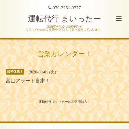
070-2251-0777
運転代行 まいったー
富山市を中心に活動中(^^)/
オススメいただける運転代行として日々努力しております。
営業カレンダー！
2020-09-01 (火)
臨時休業！
富山アラート自粛！
運転代行 まいったーはJD共済加入！