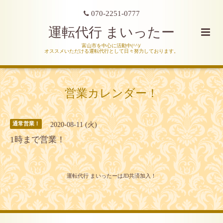
070-2251-0777
運転代行 まいったー
富山市を中心に活動中(^^)/
オススメいただける運転代行として日々努力しております。
営業カレンダー！
2020-08-11 (火)
通常営業！
1時まで営業！
運転代行 まいったーはJD共済加入！