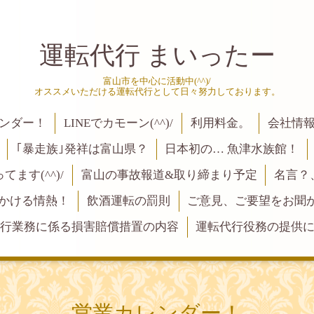
運転代行 まいったー
富山市を中心に活動中(^^)/
オススメいただける運転代行として日々努力しております。
ンダー！
LINEでカモーン(^^)/
利用料金。
会社情
｢暴走族｣発祥は富山県？
日本初の… 魚津水族館！
ます(^^)/
富山の事故報道&取り締まり予定
名言？
にかける情熱！
飲酒運転の罰則
ご意見、ご要望をお聞かせく
行業務に係る損害賠償措置の内容
運転代行役務の提供
営業カレンダー！