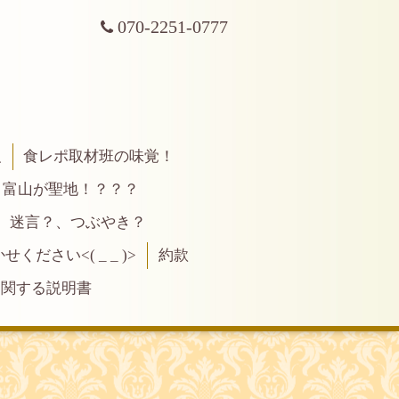
070-2251-0777
報
食レポ取材班の味覚！
富山が聖地！？？？
、迷言？、つぶやき？
ださい<( _ _ )>
約款
に関する説明書