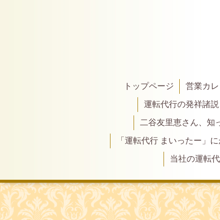
トップページ
営業カレ
運転代行の発祥諸説
二谷友里恵さん、知って
「運転代行 まいったー」
当社の運転代