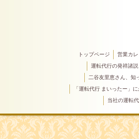
トップページ
営業カレ
運転代行の発祥諸説
二谷友里恵さん、知って
「運転代行 まいったー」
当社の運転代