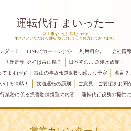
運転代行 まいったー
富山市を中心に活動中(^^)/
オススメいただける運転代行として日々努力しております。
ンダー！
LINEでカモーン(^^)/
利用料金。
会社情
｢暴走族｣発祥は富山県？
日本初の… 魚津水族館！
ます(^^)/
富山の事故報道&取り締まり予定
名言？
にかける情熱！
飲酒運転の罰則
ご意見、ご要望をお聞かせく
行業務に係る損害賠償措置の内容
運転代行役務の提供
営業カレンダー！