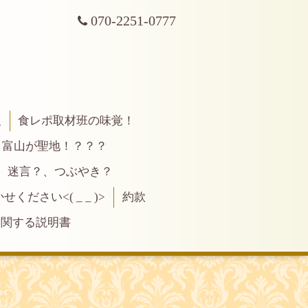
070-2251-0777
報
食レポ取材班の味覚！
富山が聖地！？？？
、迷言？、つぶやき？
ださい<( _ _ )>
約款
に関する説明書