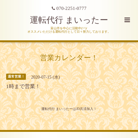
070-2251-0777
運転代行 まいったー
富山市を中心に活動中(^^)/
オススメいただける運転代行として日々努力しております。
営業カレンダー！
2020-07-15 (水)
通常営業！
1時まで営業！
運転代行 まいったーはJD共済加入！