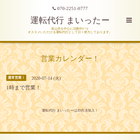
070-2251-0777
運転代行 まいったー
富山市を中心に活動中(^^)/
オススメいただける運転代行として日々努力しております。
営業カレンダー！
2020-07-14 (火)
通常営業！
1時まで営業！
運転代行 まいったーはJD共済加入！