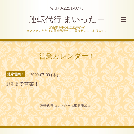
070-2251-0777
運転代行 まいったー
富山市を中心に活動中(^^)/
オススメいただける運転代行として日々努力しております。
営業カレンダー！
2020-07-09 (木)
通常営業！
1時まで営業！
運転代行 まいったーはJD共済加入！