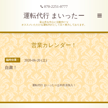
070-2251-0777
運転代行 まいったー
富山市を中心に活動中(^^)/
オススメいただける運転代行として日々努力しております。
営業カレンダー！
2020-06-20 (土)
臨時休業！
自粛！
運転代行 まいったーはJD共済加入！