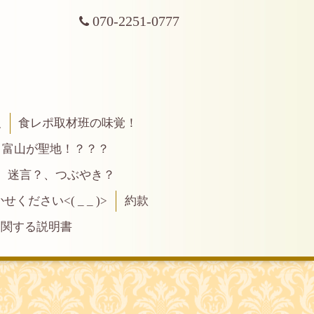
070-2251-0777
報
食レポ取材班の味覚！
富山が聖地！？？？
、迷言？、つぶやき？
ださい<( _ _ )>
約款
に関する説明書