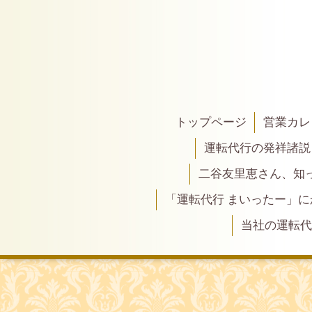
トップページ
営業カレ
運転代行の発祥諸説
二谷友里恵さん、知って
「運転代行 まいったー」
当社の運転代