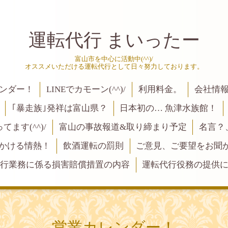
運転代行 まいったー
富山市を中心に活動中(^^)/
オススメいただける運転代行として日々努力しております。
ンダー！
LINEでカモーン(^^)/
利用料金。
会社情
｢暴走族｣発祥は富山県？
日本初の… 魚津水族館！
ます(^^)/
富山の事故報道&取り締まり予定
名言？
にかける情熱！
飲酒運転の罰則
ご意見、ご要望をお聞かせく
行業務に係る損害賠償措置の内容
運転代行役務の提供
営業カレンダー！