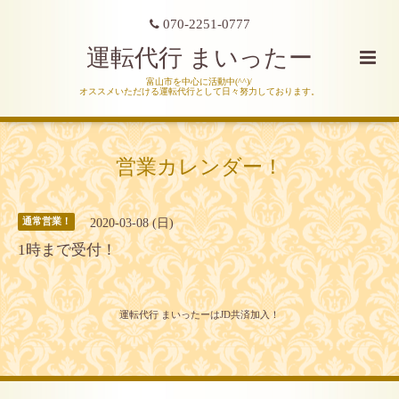
070-2251-0777
運転代行 まいったー
富山市を中心に活動中(^^)/
オススメいただける運転代行として日々努力しております。
営業カレンダー！
2020-03-08 (日)
通常営業！
1時まで受付！
運転代行 まいったーはJD共済加入！