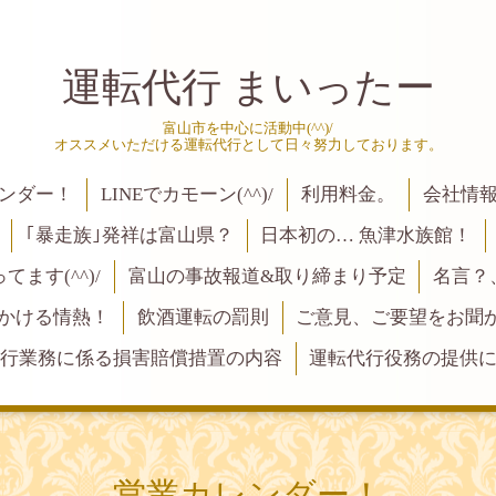
運転代行 まいったー
富山市を中心に活動中(^^)/
オススメいただける運転代行として日々努力しております。
ンダー！
LINEでカモーン(^^)/
利用料金。
会社情
｢暴走族｣発祥は富山県？
日本初の… 魚津水族館！
ます(^^)/
富山の事故報道&取り締まり予定
名言？
にかける情熱！
飲酒運転の罰則
ご意見、ご要望をお聞かせく
行業務に係る損害賠償措置の内容
運転代行役務の提供
営業カレンダー！