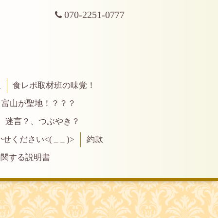
070-2251-0777
報
食レポ取材班の味覚！
富山が聖地！？？？
、迷言？、つぶやき？
ださい<( _ _ )>
約款
に関する説明書