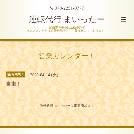
070-2251-0777
運転代行 まいったー
富山市を中心に活動中(^^)/
オススメいただける運転代行として日々努力しております。
営業カレンダー！
2020-04-14 (火)
臨時休業！
自粛！
運転代行 まいったーはJD共済加入！