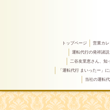
トップページ
営業カレ
運転代行の発祥諸説
二谷友里恵さん、知って
「運転代行 まいったー」
当社の運転代