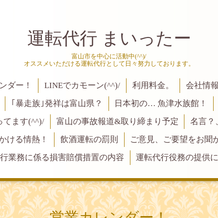
運転代行 まいったー
富山市を中心に活動中(^^)/
オススメいただける運転代行として日々努力しております。
ンダー！
LINEでカモーン(^^)/
利用料金。
会社情
｢暴走族｣発祥は富山県？
日本初の… 魚津水族館！
ます(^^)/
富山の事故報道&取り締まり予定
名言？
にかける情熱！
飲酒運転の罰則
ご意見、ご要望をお聞かせく
行業務に係る損害賠償措置の内容
運転代行役務の提供
営業カレンダー！