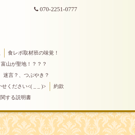
070-2251-0777
報
食レポ取材班の味覚！
富山が聖地！？？？
、迷言？、つぶやき？
ださい<( _ _ )>
約款
に関する説明書