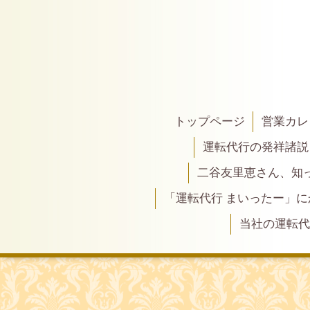
トップページ
営業カレ
運転代行の発祥諸説
二谷友里恵さん、知って
「運転代行 まいったー」
当社の運転代