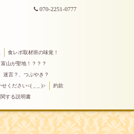
070-2251-0777
報
食レポ取材班の味覚！
富山が聖地！？？？
、迷言？、つぶやき？
ださい<( _ _ )>
約款
に関する説明書