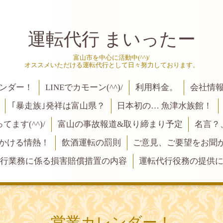
運転代行 まいったー
富山市を中心に活動中(^^)/
オススメいただける運転代行として日々努力しております。
ンダー！
LINEでカモーン(^^)/
利用料金。
会社情
｢暴走族｣発祥は富山県？
日本初の… 魚津水族館！
ます(^^)/
富山の事故報道&取り締まり予定
名言？
にかける情熱！
飲酒運転の罰則
ご意見、ご要望をお聞かせく
行業務に係る損害賠償措置の内容
運転代行役務の提供
営業カレンダー！