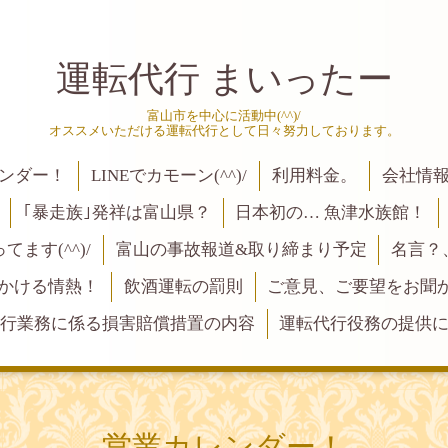
運転代行 まいったー
富山市を中心に活動中(^^)/
オススメいただける運転代行として日々努力しております。
ンダー！
LINEでカモーン(^^)/
利用料金。
会社情
｢暴走族｣発祥は富山県？
日本初の… 魚津水族館！
ます(^^)/
富山の事故報道&取り締まり予定
名言？
にかける情熱！
飲酒運転の罰則
ご意見、ご要望をお聞かせく
行業務に係る損害賠償措置の内容
運転代行役務の提供
営業カレンダー！