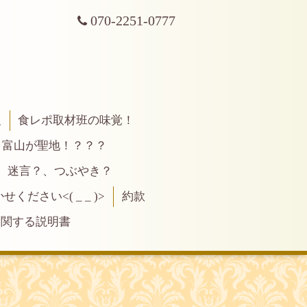
070-2251-0777
報
食レポ取材班の味覚！
富山が聖地！？？？
、迷言？、つぶやき？
ださい<( _ _ )>
約款
に関する説明書