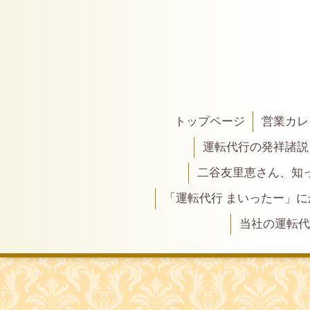
トップページ
営業カレ
運転代行の発祥諸説
二谷友里恵さん、知って
「運転代行 まいったー」
当社の運転代