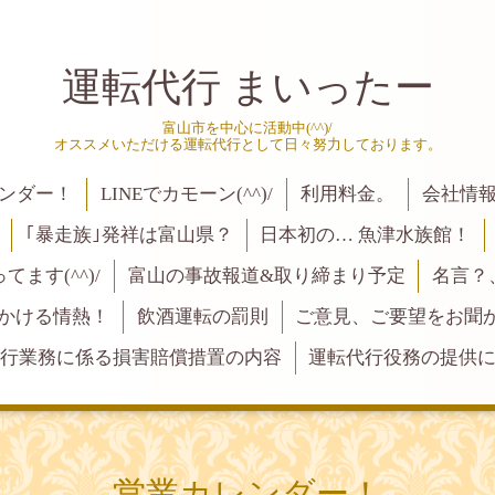
運転代行 まいったー
富山市を中心に活動中(^^)/
オススメいただける運転代行として日々努力しております。
ンダー！
LINEでカモーン(^^)/
利用料金。
会社情
｢暴走族｣発祥は富山県？
日本初の… 魚津水族館！
ます(^^)/
富山の事故報道&取り締まり予定
名言？
にかける情熱！
飲酒運転の罰則
ご意見、ご要望をお聞かせく
行業務に係る損害賠償措置の内容
運転代行役務の提供
営業カレンダー！