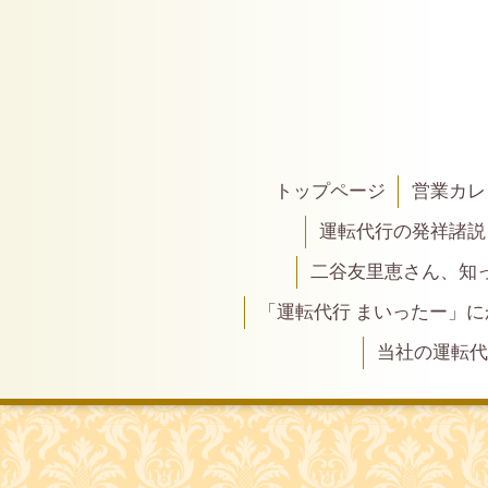
トップページ
営業カレ
運転代行の発祥諸説
二谷友里恵さん、知って
「運転代行 まいったー」
当社の運転代