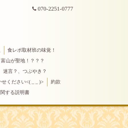
070-2251-0777
報
食レポ取材班の味覚！
富山が聖地！？？？
、迷言？、つぶやき？
ださい<( _ _ )>
約款
に関する説明書