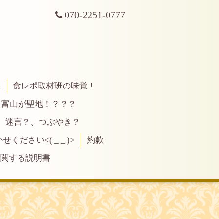
070-2251-0777
報
食レポ取材班の味覚！
富山が聖地！？？？
、迷言？、つぶやき？
ださい<( _ _ )>
約款
に関する説明書