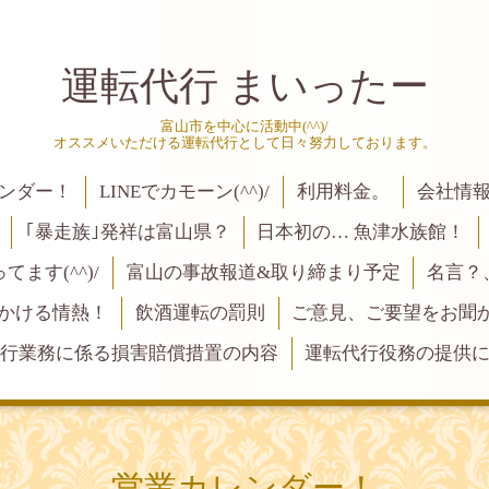
運転代行 まいったー
富山市を中心に活動中(^^)/
オススメいただける運転代行として日々努力しております。
ンダー！
LINEでカモーン(^^)/
利用料金。
会社情
｢暴走族｣発祥は富山県？
日本初の… 魚津水族館！
ます(^^)/
富山の事故報道&取り締まり予定
名言？
にかける情熱！
飲酒運転の罰則
ご意見、ご要望をお聞かせく
行業務に係る損害賠償措置の内容
運転代行役務の提供
営業カレンダー！