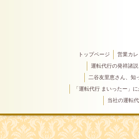
トップページ
営業カレ
運転代行の発祥諸説
二谷友里恵さん、知って
「運転代行 まいったー」
当社の運転代