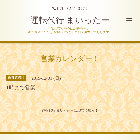
070-2251-0777
運転代行 まいったー
富山市を中心に活動中(^^)/
オススメいただける運転代行として日々努力しております。
営業カレンダー！
2019-12-01 (日)
通常営業！
1時まで営業！
運転代行 まいったーはJD共済加入！