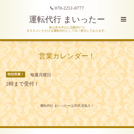
070-2251-0777
運転代行 まいったー
富山市を中心に活動中(^^)/
オススメいただける運転代行として日々努力しております。
営業カレンダー！
毎週月曜日
特別営業！
2時まで受付！
運転代行 まいったーはJD共済加入！