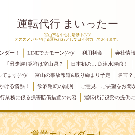
運転代行 まいったー
富山市を中心に活動中(^^)/
オススメいただける運転代行として日々努力しております。
ンダー！
LINEでカモーン(^^)/
利用料金。
会社情
｢暴走族｣発祥は富山県？
日本初の… 魚津水族館！
ます(^^)/
富山の事故報道&取り締まり予定
名言？
にかける情熱！
飲酒運転の罰則
ご意見、ご要望をお聞かせく
行業務に係る損害賠償措置の内容
運転代行役務の提供
営業カレンダー！