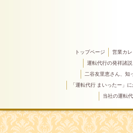
トップページ
営業カレ
運転代行の発祥諸説
二谷友里恵さん、知って
「運転代行 まいったー」
当社の運転代