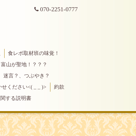
070-2251-0777
報
食レポ取材班の味覚！
富山が聖地！？？？
、迷言？、つぶやき？
ださい<( _ _ )>
約款
に関する説明書