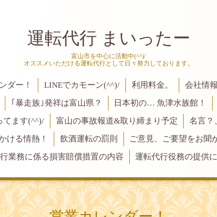
運転代行 まいったー
富山市を中心に活動中(^^)/
オススメいただける運転代行として日々努力しております。
ンダー！
LINEでカモーン(^^)/
利用料金。
会社情
｢暴走族｣発祥は富山県？
日本初の… 魚津水族館！
ます(^^)/
富山の事故報道&取り締まり予定
名言？
にかける情熱！
飲酒運転の罰則
ご意見、ご要望をお聞かせく
行業務に係る損害賠償措置の内容
運転代行役務の提供
営業カレンダー！