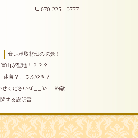
070-2251-0777
報
食レポ取材班の味覚！
富山が聖地！？？？
、迷言？、つぶやき？
ださい<( _ _ )>
約款
に関する説明書