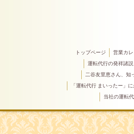
トップページ
営業カレ
運転代行の発祥諸説
二谷友里恵さん、知って
「運転代行 まいったー」
当社の運転代