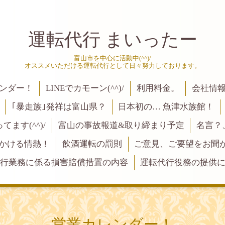
運転代行 まいったー
富山市を中心に活動中(^^)/
オススメいただける運転代行として日々努力しております。
ンダー！
LINEでカモーン(^^)/
利用料金。
会社情
｢暴走族｣発祥は富山県？
日本初の… 魚津水族館！
ます(^^)/
富山の事故報道&取り締まり予定
名言？
にかける情熱！
飲酒運転の罰則
ご意見、ご要望をお聞かせく
行業務に係る損害賠償措置の内容
運転代行役務の提供
営業カレンダー！