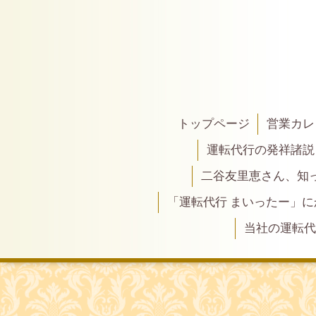
トップページ
営業カレ
運転代行の発祥諸説
二谷友里恵さん、知って
「運転代行 まいったー」
当社の運転代