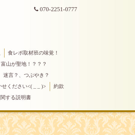
070-2251-0777
報
食レポ取材班の味覚！
富山が聖地！？？？
、迷言？、つぶやき？
ださい<( _ _ )>
約款
に関する説明書