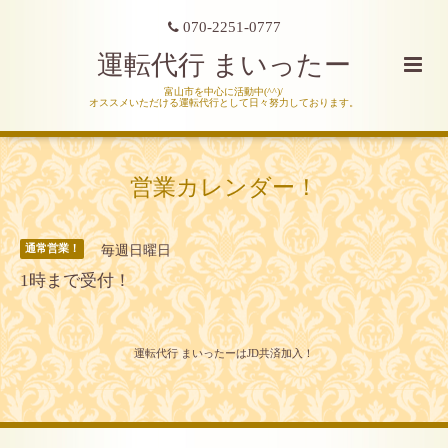
070-2251-0777
運転代行 まいったー
富山市を中心に活動中(^^)/
オススメいただける運転代行として日々努力しております。
営業カレンダー！
毎週日曜日
通常営業！
1時まで受付！
運転代行 まいったーはJD共済加入！