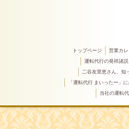
トップページ
営業カレ
運転代行の発祥諸説
二谷友里恵さん、知って
「運転代行 まいったー」
当社の運転代