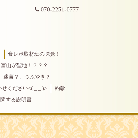
070-2251-0777
報
食レポ取材班の味覚！
富山が聖地！？？？
、迷言？、つぶやき？
ださい<( _ _ )>
約款
に関する説明書