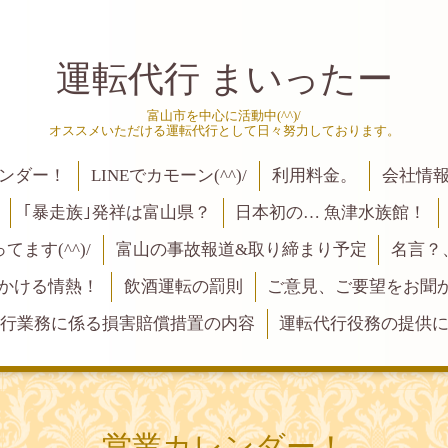
運転代行 まいったー
富山市を中心に活動中(^^)/
オススメいただける運転代行として日々努力しております。
ンダー！
LINEでカモーン(^^)/
利用料金。
会社情
｢暴走族｣発祥は富山県？
日本初の… 魚津水族館！
ます(^^)/
富山の事故報道&取り締まり予定
名言？
にかける情熱！
飲酒運転の罰則
ご意見、ご要望をお聞かせく
行業務に係る損害賠償措置の内容
運転代行役務の提供
営業カレンダー！