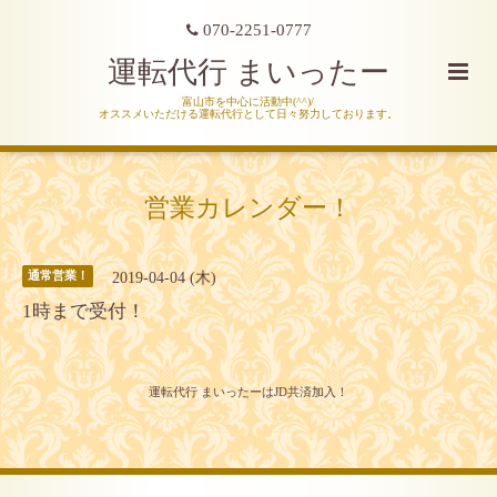
070-2251-0777
運転代行 まいったー
富山市を中心に活動中(^^)/
オススメいただける運転代行として日々努力しております。
営業カレンダー！
2019-04-04 (木)
通常営業！
1時まで受付！
運転代行 まいったーはJD共済加入！