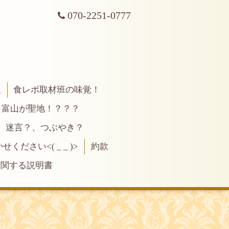
070-2251-0777
報
食レポ取材班の味覚！
富山が聖地！？？？
、迷言？、つぶやき？
ださい<( _ _ )>
約款
に関する説明書