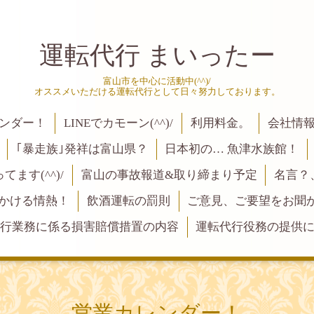
運転代行 まいったー
富山市を中心に活動中(^^)/
オススメいただける運転代行として日々努力しております。
ンダー！
LINEでカモーン(^^)/
利用料金。
会社情
｢暴走族｣発祥は富山県？
日本初の… 魚津水族館！
ます(^^)/
富山の事故報道&取り締まり予定
名言？
にかける情熱！
飲酒運転の罰則
ご意見、ご要望をお聞かせく
行業務に係る損害賠償措置の内容
運転代行役務の提供
営業カレンダー！