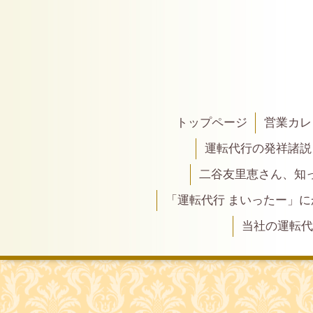
トップページ
営業カレ
運転代行の発祥諸説
二谷友里恵さん、知って
「運転代行 まいったー」
当社の運転代